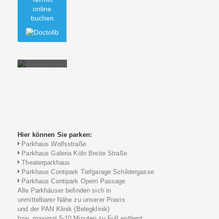
online
buchen
Mit dem
Laden der
Karte
akzeptieren
Sie die
Datenschutzerklärung
von
Google.
Hier können Sie parken:
Mehr
erfahren
Parkhaus Wolfsstraße
Parkhaus Galeria Köln Breite Straße
Karte
Theaterparkhaus
laden
Parkhaus Contipark Tiefgarage Schildergasse
Parkhaus Contipark Opern Passage
Alle Parkhäuser befinden sich in
unmittelbarer Nähe zu unserer Praxis
und der PAN Klinik (Belegklinik)
bzw. maximal 5-10 Minuten zu Fuß entfernt.