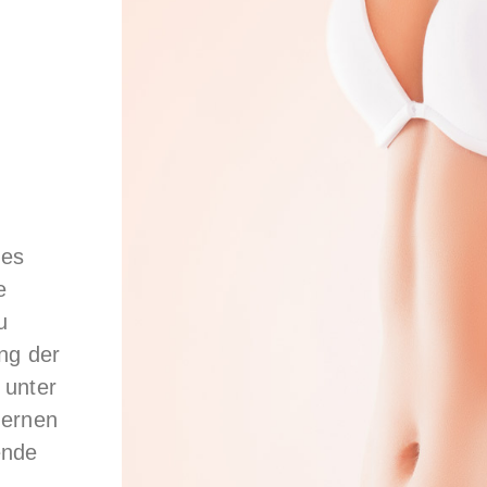
des
e
u
ng der
 unter
dernen
ende