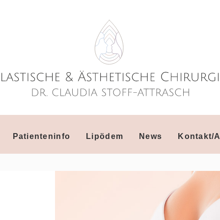
Patienteninfo
Lipödem
News
Kontakt/A