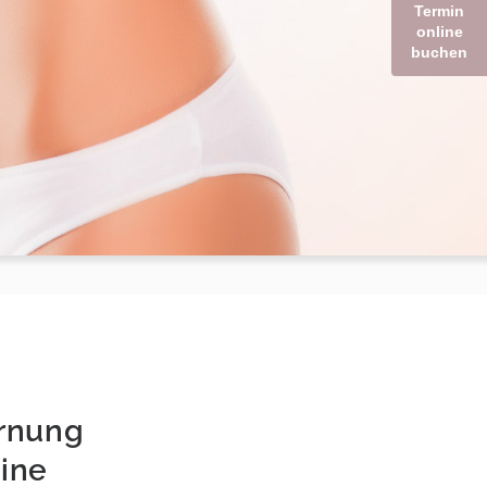
Termin
online
buchen
ernung
ine