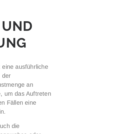
 UND
UNG
eine ausführliche
 der
chstmenge an
, um das Auftreten
n Fällen eine
n.
auch die