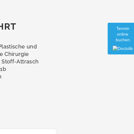
HRT
Termin
online
buchen
 Plastische und
e Chirurgie
a Stoff-Attrasch
1b
n