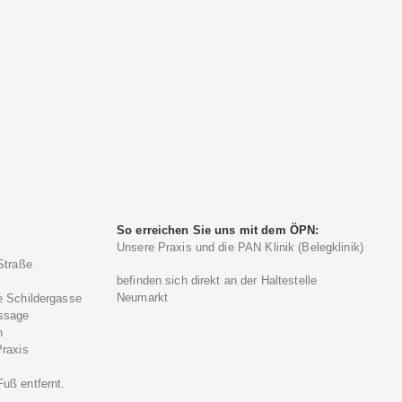
So erreichen Sie uns mit dem ÖPN:
Unsere Praxis und die PAN Klinik (Belegklinik)
Straße
befinden sich direkt an der Haltestelle
Neumarkt
e Schildergasse
ssage
n
Praxis
)
uß entfernt.