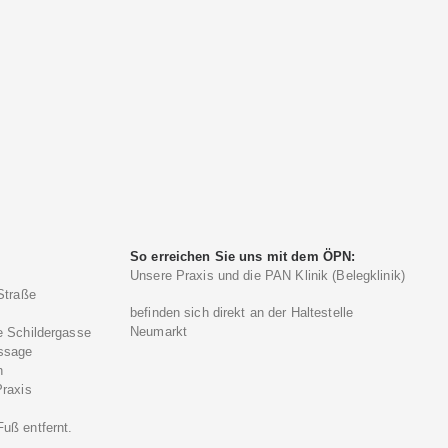
So erreichen Sie uns mit dem ÖPN:
Unsere Praxis und die PAN Klinik (Belegklinik)
Straße
befinden sich direkt an der Haltestelle
Neumarkt
e Schildergasse
ssage
n
Praxis
)
uß entfernt.