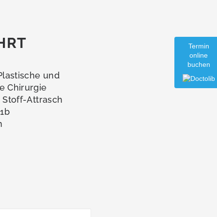
HRT
Termin
online
buchen
 Plastische und
e Chirurgie
a Stoff-Attrasch
1b
n