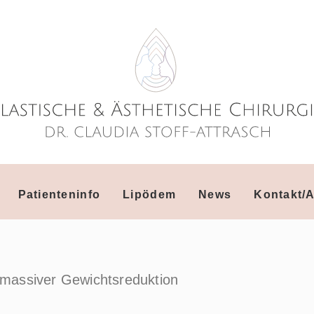
Patienteninfo
Lipödem
News
Kontakt/A
h massiver Gewichtsreduktion