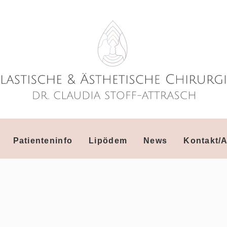
Patienteninfo
Lipödem
News
Kontakt/A