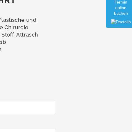
HRT
Termin
online
buchen
 Plastische und
e Chirurgie
a Stoff-Attrasch
1b
n