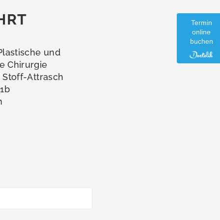
HRT
Termin
online
buchen
 Plastische und
e Chirurgie
a Stoff-Attrasch
1b
n