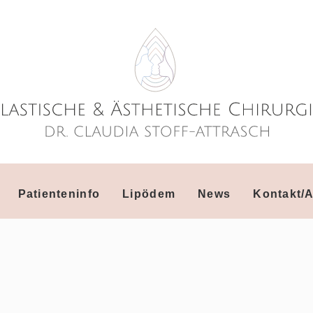
Patienteninfo
Lipödem
News
Kontakt/A