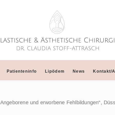
Patienteninfo
Lipödem
News
Kontakt/A
 „Angeborene und erworbene Fehlbildungen“, Düss