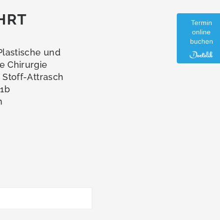
HRT
Termin
online
buchen
 Plastische und
e Chirurgie
a Stoff-Attrasch
1b
n