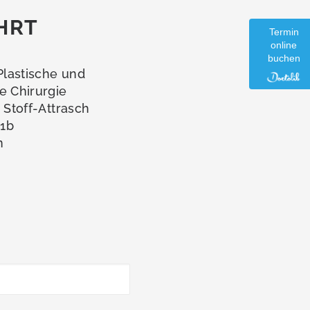
HRT
Termin
online
buchen
 Plastische und
e Chirurgie
a Stoff-Attrasch
1b
n