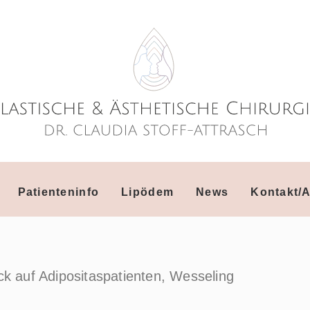
Patienteninfo
Lipödem
News
Kontakt/A
ck auf Adipositaspatienten, Wesseling