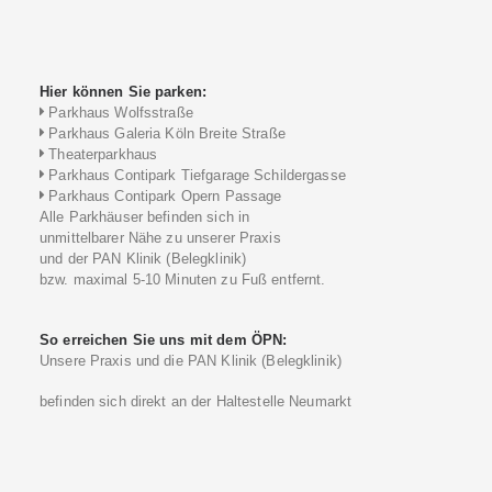
akzeptieren
Sie die
Datenschutzerklärung
von
Google.
Hier können Sie parken:
Mehr
erfahren
Parkhaus Wolfsstraße
Parkhaus Galeria Köln Breite Straße
Karte
Theaterparkhaus
laden
Parkhaus Contipark Tiefgarage Schildergasse
Parkhaus Contipark Opern Passage
Alle Parkhäuser befinden sich in
unmittelbarer Nähe zu unserer Praxis
und der PAN Klinik (Belegklinik)
bzw. maximal 5-10 Minuten zu Fuß entfernt.
So erreichen Sie uns mit dem ÖPN:
Unsere Praxis und die PAN Klinik (Belegklinik)
befinden sich direkt an der Haltestelle Neumarkt